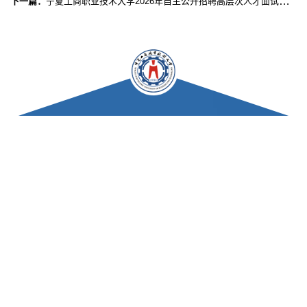
下一篇：
宁夏工商职业技术大学2026年自主公开招聘高层次人才面试成绩及拟体检人员公示公告（二）
站点导航
----
校内导航
----
----
快捷导航
----
----
专题导航
----
联系我们
地址：宁夏银川市西夏区文萃北街大连西路531号
邮政编码：750021