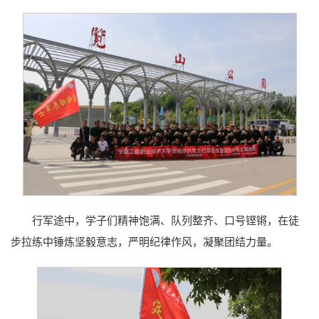
行军途中，学子们精神饱满、队列整齐、口号铿锵，在徒
步拉练中锤炼坚毅意志，严明纪律作风，凝聚团结力量。