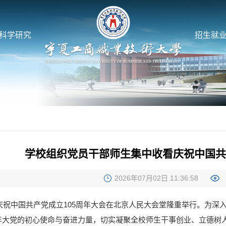
科学研究
招生就
学校组织党员干部师生集中收看庆祝中国共产
2026年07月02日 11:36:58
，庆祝中国共产党成立105周年大会在北京人民大会堂隆重举行。为深
年大党的初心使命与奋进力量，切实凝聚全校师生干事创业、立德树