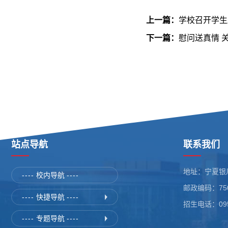
上一篇：
学校召开学生
下一篇：
慰问送真情 
站点导航
联系我们
地址：宁夏银
----
校内导航
----
邮政编码：750
----
快捷导航
----
招生电话：0951
----
专题导航
----