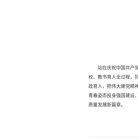
站在庆祝中国共产
校、教书育人全过程，
政育人，把伟大建党精
青春姿态投身强国建设
质量发展新篇章。