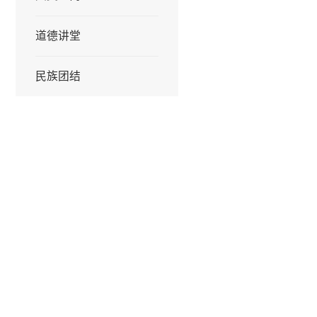
道德讲堂
民族团结