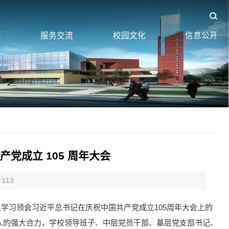
业
服务交流
校园文化
信息公开
党成立 105 周年大会
113
入学习领会习近平总书记在庆祝中国共产党成立105周年大会上的
人的强大合力，学校领导班子、中层党员干部、基层党支部书记、