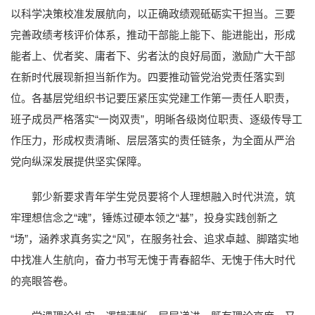
以科学决策校准发展航向，以正确政绩观砥砺实干担当。三要
完善政绩考核评价体系，推动干部能上能下、能进能出，形成
能者上、优者奖、庸者下、劣者汰的良好局面，激励广大干部
在新时代展现新担当新作为。四要推动管党治党责任落实到
位。各基层党组织书记要压紧压实党建工作第一责任人职责，
班子成员严格落实“一岗双责”，明晰各级岗位职责、逐级传导工
作压力，形成权责清晰、层层落实的责任链条，为全面从严治
党向纵深发展提供坚实保障。
郭少新要求青年学生党员要将个人理想融入时代洪流，筑
牢理想信念之“魂”，锤炼过硬本领之“基”，投身实践创新之
“场”，涵养求真务实之“风”，在服务社会、追求卓越、脚踏实地
中找准人生航向，奋力书写无愧于青春韶华、无愧于伟大时代
的亮眼答卷。