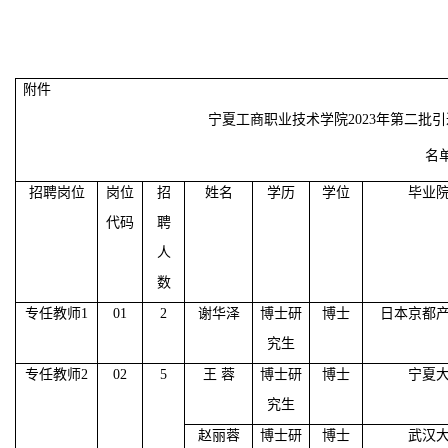
附件
宁夏工商职业技术学院
2023年第二
名
招聘岗位
岗位
招
姓名
学历
学位
毕业
代码
聘
人
数
专任教师
1
01
2
谢华泽
博士研
博士
日本京都
究生
专任教师
2
02
5
王
蓉
博士研
博士
宁夏
究生
赵丽蓉
博士研
博士
武汉