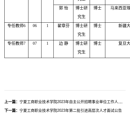
郭
怡
博士研
博士
马来西亚
究生
专任教师
6
06
1
翟章芬
博士研
博士
新疆
究生
专任教师
7
07
1
边
静
博士研
博士
复旦
究生
上一篇：
宁夏工商职业技术学院2023年自主公开招聘事业单位工作人员拟聘用人员公示公告
下一篇：
宁夏工商职业技术学院2023年第二批引进高层次人才面试公告