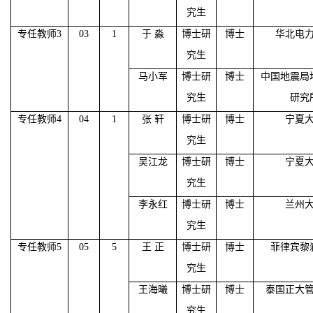
究生
专任教师
3
03
1
于
淼
博士研
博士
华北电
究生
马小军
博士研
博士
中国地震局
究生
研究
专任教师
4
04
1
张
轩
博士研
博士
宁夏
究生
吴江龙
博士研
博士
宁夏
究生
李永红
博士研
博士
兰州
究生
专任教师
5
05
5
王
正
博士研
博士
菲律宾黎
究生
王海曦
博士研
博士
泰国正大
究生