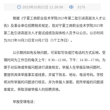
2023年10月21日 11:28:08
3175
根据《宁夏工商职业技术学院
2023年第二批引进高层次人才公
告》及事业单位招聘相关规定，现对宁夏工商职业技术学院2023年
第二批引进高层次人才
面试成绩及拟体检人员予以公示。公示时间
为
2023年
10
月
2
3
日至
10
月
2
7
日（
5个工作日）。
公示期间如有反映问题，可采取写信或打电话的方式反映。受
理时间为工作日的每天上午：
8:30—12:00，下午：14:30—17:00。为
便于对反映或举报问题进行调查核实，举报人在举报反映问题时，
要提供具体举报事实或线索，并留下姓名、地址、电话号码。学校
将对所举报的问题进行核实，并为举报人保密。若所举报的问题调
查属实，将取消被举报人的招聘资格。
举报受理电话：