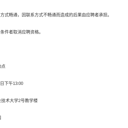
系方式畅通，因联系方式不畅通而造成的后果由应聘者承担。
格条件者取消应聘资格。
地点
日下午13:00
业技术大学2号教学楼
围