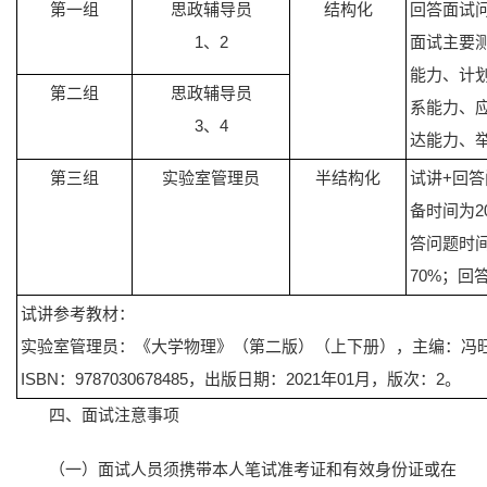
第一组
思政辅导员
结构化
回答面试
1、2
面试主要
能力、计
第二组
思政辅导员
系能力、
3、4
达能力、
第三组
实验室管理员
半结构化
试讲+回答
备时间为
答问题时间
70%；回
试讲参考教材：
实验室管理员：《大学物理》（第二版）（上下册），主编：冯旺
ISBN：9787030678485，出版日期：2021年01月，版次：2。
四、面试注意事项
（一）面试人员须携带本人笔试准考证和有效身份证或在