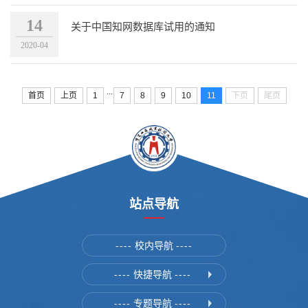
14
关于中国知网数据库试用的通知
2020-04
...
首页
上页
1
7
8
9
10
11
下页
尾页
站点导航
----
校内导航
----
----
快捷导航
----
----
专题导航
----