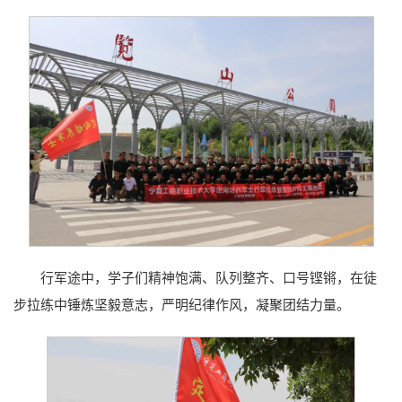
行军途中，学子们精神饱满、队列整齐、口号铿锵，在徒
步拉练中锤炼坚毅意志，严明纪律作风，凝聚团结力量。