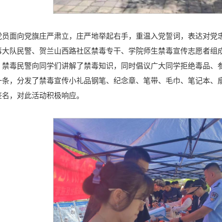
党员面向党旗庄严肃立，庄严地举起右手，重温入党誓词，表达对党
大队民警、贺兰山西路社区禁毒专干、学院师生禁毒宣传志愿者组成
，禁毒民警向同学们讲解了禁毒知识，同时倡议广大同学拒绝毒品、
一条，分发了禁毒宣传小礼品钢笔、纪念章、笔带、毛巾、笔记本、
签名，对此活动积极响应。