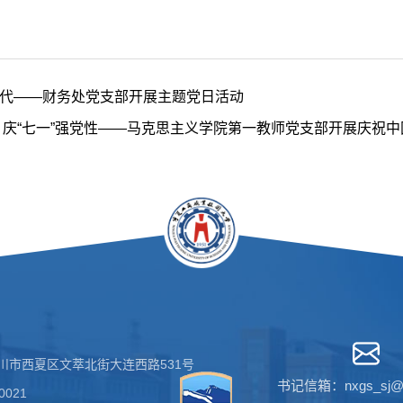
代——财务处党支部开展主题党日活动
 庆“七一”强党性——马克思主义学院第一教师党支部开展庆祝中
川市西夏区文萃北街大连西路531号
书记信箱：nxgs_sj@1
021