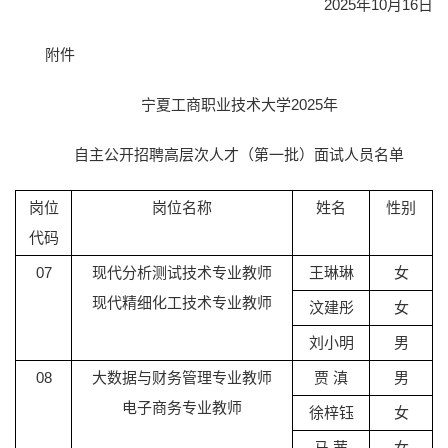
2025年10月16日
附件
宁夏工商职业技术大学2025年
自主公开招聘高层次人才（第一批）面试人员名单
岗位
岗位名称
姓名
性别
代码
07
现代分析测试技术专业教师
王琳琳
女
现代精细化工技术专业教师
汶建彤
女
刘小明
男
08
大数据与财务管理专业教师
贾 滇
男
电子商务专业教师
徐梓钰
女
马 茜
女