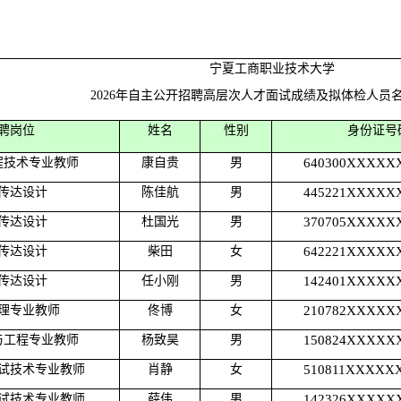
宁夏工商职业技术大学
2026年自主公开招聘高层次人才面试成绩及拟体检人员
聘岗位
姓名
性别
身份证号
程技术专业教师
康自贵
男
640300XXXXX
传达设计
陈佳航
男
445221XXXXX
传达设计
杜国光
男
370705XXXXX
传达设计
柴田
女
642221XXXXX
传达设计
任小刚
男
142401XXXXX
理专业教师
佟博
女
210782XXXXX
与工程专业教师
杨致昊
男
150824XXXXX
试技术专业教师
肖静
女
510811XXXXX
试技术专业教师
薛伟
男
142326XXXXX