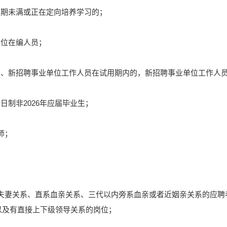
务期未满或正在定向培养学习的；
单位在编人员；
务员、新招聘事业单位工作人员在试用期内的，新招聘事业单位工作人
日制非2026年应届毕业生；
师；
人有夫妻关系、直系血亲关系、三代以内旁系血亲或者近姻亲关系的应
以及有直接上下级领导关系的岗位；