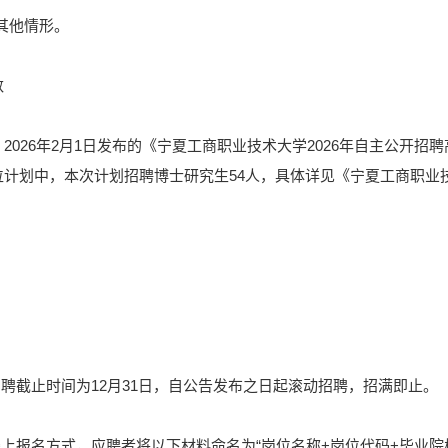
的其他情形。
数
2026年2月1日发布的《宁夏工商职业技术大学2026年自主公开
计划中，本次计划招聘博士研究生54人，具体详见《宁夏工商职业技
招聘截止时间为12月31日，自公告发布之日起滚动招聘，招满即止。
上报名方式，应聘者将以下材料命名为“岗位名称+岗位代码+毕业院校+所学