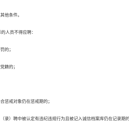
的其他条件。
形的人员不得应聘：
处罚的；
党党籍的；
联合惩戒对象仍在惩戒期的；
位招（录）聘中被认定有违纪违规行为且被记入诚信档案库仍在记录期