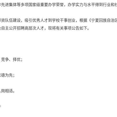
作先进集体等多项国家级重要办学荣誉，办学实力与水平得到行业和
师资队伍建设，吸引优秀人才到学校干事创业，根据《宁夏回族自治
会自主公开招聘高层次人才，现将有关事项公告如下。
、竞争、择优；
以德为先；
人岗相适。
件