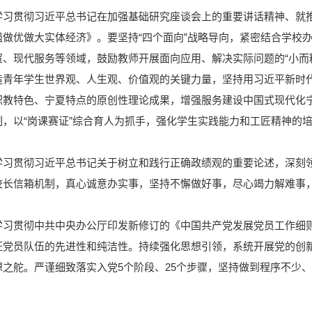
学习贯彻习近平总书记在加强基础研究座谈会上的重要讲话精神、就
做优做大实体经济》。要坚持“四个面向”战略导向，紧密结合学校办
贸、现代服务等领域，鼓励教师开展面向应用、解决实际问题的“小而
造青年学生世界观、人生观、价值观的关键力量，坚持用习近平新时
职教特色、宁夏特点的原创性理论成果，增强服务建设中国式现代化
制，以“岗课赛证”综合育人为抓手，强化学生实践能力和工匠精神的
学习贯彻习近平总书记关于树立和践行正确政绩观的重要论述，深刻
校长信箱机制，真心诚意办实事，坚持不懈做好事，尽心竭力解难事
学习贯彻中共中央办公厅印发新修订的《中国共产党发展党员工作细
证党员队伍的先进性和纯洁性。持续强化思想引领，系统开展党的创
想之舵。严谨细致落实入党5个阶段、25个步骤，坚持做到程序不少