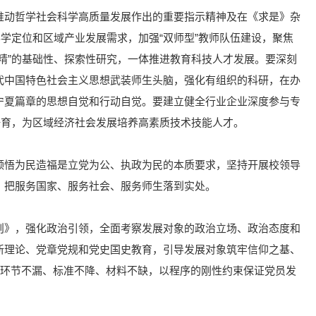
推动哲学社会科学高质量发展作出的重要指示精神及在《求是》杂
学定位和区域产业发展需求，加强“双师型”教师队伍建设，聚焦
精”的基础性、探索性研究，一体推进教育科技人才发展。要深刻
代中国特色社会主义思想武装师生头脑，强化有组织的科研，在办
宁夏篇章的思想自觉和行动自觉。要建立健全行业企业深度参与专
培育，为区域经济社会发展培养高素质技术技能人才。
领悟为民造福是立党为公、执政为民的本质要求，坚持开展校领导
，把服务国家、服务社会、服务师生落到实处。
则》，强化政治引领，全面考察发展对象的政治立场、政治态度和
新理论、党章党规和党史国史教育，引导发展对象筑牢信仰之基、
、环节不漏、标准不降、材料不缺，以程序的刚性约束保证党员发