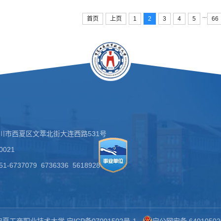
...
首页
上页
1
2
3
4
5
66
川市西夏区文萃北街大连西路531号
021
-6737079 6736336 5618928
宁夏工商职业技术大学
宁ICP备07001502号-
1
宁公网安备 64010502