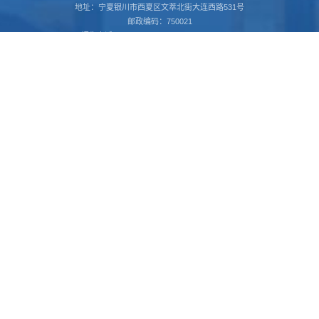
地址：宁夏银川市西夏区文萃北街大连西路531号
邮政编码：750021
招生电话：0951-6737079 6736336 5618928
书记信箱：nxgs_sj@163.com
我要举报 12388
校长信箱：nxgs_xz@163.com
ningxia.12388.gov.cn
关注我们
官方微信