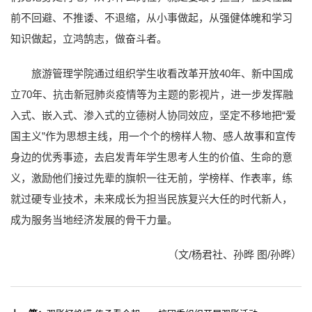
前不回避、不推诿、不退缩，从小事做起，从强健体魄和学习
知识做起，立鸿鹄志，做奋斗者。
旅游管理学院通过组织学生收看改革开放40年、新中国成
立70年、抗击新冠肺炎疫情等为主题的影视片，进一步发挥融
入式、嵌入式、渗入式的立德树人协同效应，坚定不移地把“爱
国主义”作为思想主线，用一个个的榜样人物、感人故事和宣传
身边的优秀事迹，去启发青年学生思考人生的价值、生命的意
义，激励他们接过先辈的旗帜一往无前，学榜样、作表率，练
就过硬专业技术，未来成长为担当民族复兴大任的时代新人，
成为服务当地经济发展的骨干力量。
（文/杨君社、孙晔 图/孙晔）