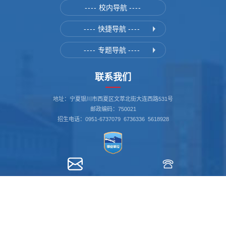
----
校内导航
----
----
快捷导航
----
----
专题导航
----
联系我们
地址：宁夏银川市西夏区文萃北街大连西路531号
邮政编码：750021
招生电话：0951-6737079 6736336 5618928
书记信箱：nxgs_sj@163.com
我要举报 12388
校长信箱：nxgs_xz@163.com
ningxia.12388.gov.cn
关注我们