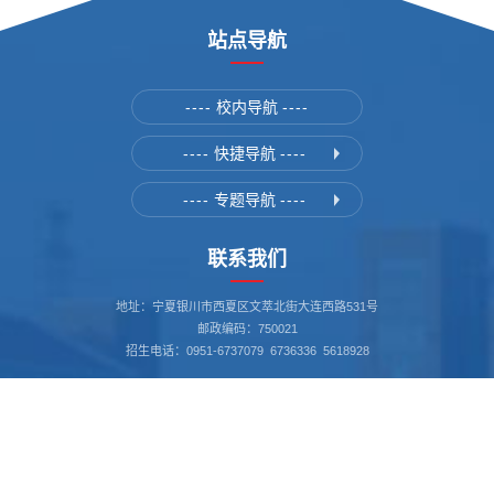
站点导航
----
校内导航
----
----
快捷导航
----
----
专题导航
----
联系我们
地址：宁夏银川市西夏区文萃北街大连西路531号
邮政编码：750021
招生电话：0951-6737079 6736336 5618928
书记信箱：nxgs_sj@163.com
我要举报 12388