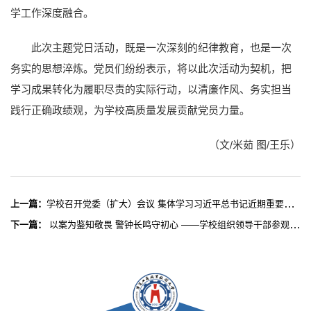
学工作深度融合。
此次主题党日活动，既是一次深刻的纪律教育，也是一次
务实的思想淬炼。党员们纷纷表示，将以此次活动为契机，把
学习成果转化为履职尽责的实际行动，以清廉作风、务实担当
践行正确政绩观，为学校高质量发展贡献党员力量。
（文/米茹 图/王乐）
上一篇：
学校召开党委（扩大）会议 集体学习习近平总书记近期重要讲话精神 研究贯彻落实意见
下一篇：
以案为鉴知敬畏 警钟长鸣守初心 ——学校组织领导干部参观自治区廉政警示教育中心