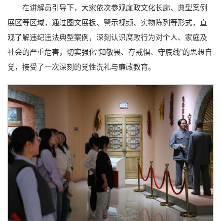
在讲解员引导下，大家依次参观廉政文化长廊、典型案例
展区等区域，通过图文展板、警示视频、实物陈列等形式，直
观了解违纪违法典型案例，深刻认识腐败行为对个人、家庭及
社会的严重危害，切实强化“知敬畏、存戒惧、守底线”的思想自
觉，接受了一次深刻的党性洗礼与廉政教育。