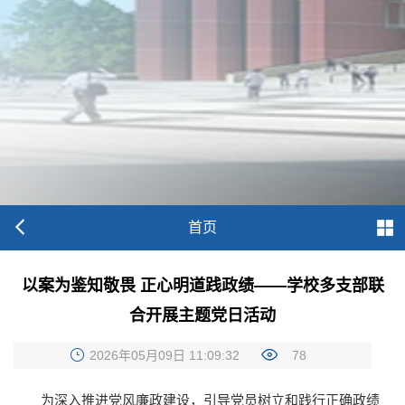
首页
以案为鉴知敬畏 正心明道践政绩——学校多支部联
合开展主题党日活动
2026年05月09日 11:09:32
78
为深入推进党风廉政建设，引导党员树立和践行正确政绩