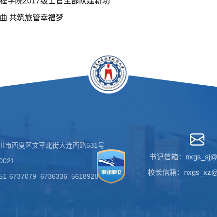
程学院2017级士官生部队建新功
曲 共筑旅管幸福梦
川市西夏区文萃北街大连西路531号
书记信箱：nxgs_sj@1
021
校长信箱：nxgs_xz@1
-6737079 6736336 5618928