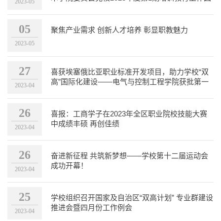
2023-05
满完成
05
聚焦产业需求 创新人才培养 彰显职教魅力
2023-05
27
喜获埃塞俄比亚职业标准开发项目，助力学校“双
高”国际化建设——电气与控制工程学院获批第一
2023-04
批埃塞俄比亚国...
26
喜报：工商学子在2023年全区职业院校技能大赛
中成绩丰硕 再创佳绩
2023-04
26
奋进新征程 共筑新梦想——学校第十二届运动会
成功开幕！
2023-04
25
学校组织召开国家及自治区“双高计划” 专业群建设
推进会暨四月份工作例会
2023-04